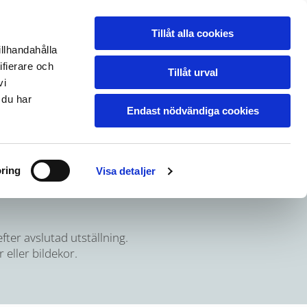
n
Kunder
Inspiration
Om oss
Kontakt
Tillåt alla cookies
illhandahålla
ifierare och
Tillåt urval
vi
 du har
Endast nödvändiga cookies
ring
Visa detaljer
fter avslutad utställning.
 eller bildekor.